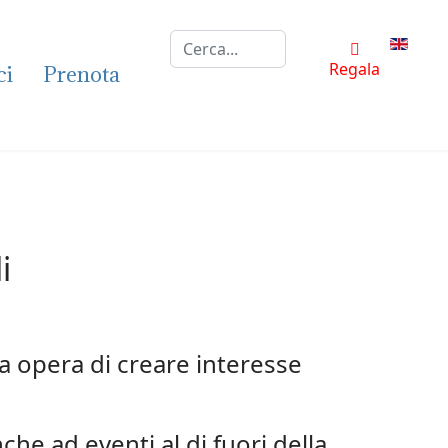
Cerca...
Selezion
Regala
ci
Prenota
i
sua opera di creare interesse
che ad eventi al di fuori della