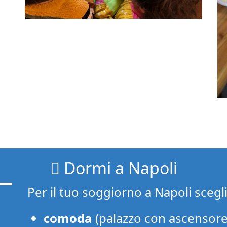
Dormi a Napoli
Per il tuo soggiorno a Napoli scegl
comoda
(palazzo con ascensore