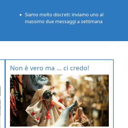
Siamo molto discreti: inviamo uno al
massimo due messaggi a settimana
Non è vero ma ... ci credo!