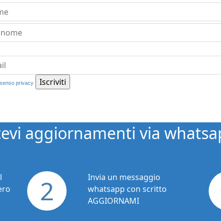
senso privacy
cevi aggiornamenti via whatsa
l
Invia un messaggio
2
ero
whatsapp con scritto
AGGIORNAMI