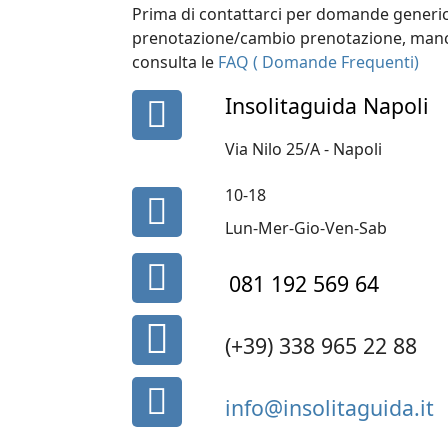
Prima di contattarci per domande generich
prenotazione/cambio prenotazione, manc
consulta le
FAQ ( Domande Frequenti)
fas
Insolitaguida Napoli
fa-
map-
Via Nilo 25/A - Napoli
marker
10-18
fa
fa-
Lun-Mer-Gio-Ven-Sab
clock-
fa
o
081 192 569 64
fa-
phone
fas
(+39) 338 965 22 88
fa-
phone-
fa
alt
info@insolitaguida.it
fa-
envelope-