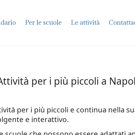
dario
Per le scuole
Le attività
Contatta
Attività per i più piccoli a Napol
tività per i più piccoli e continua nella 
lgente e interattivo.
lle scuole che possono essere adattati an