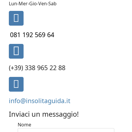
o
Lun-Mer-Gio-Ven-Sab
fa
fa-
phone
081 192 569 64
fas
fa-
phone-
(+39) 338 965 22 88
alt
fa
fa-
envelope-
info@insolitaguida.it
square
Inviaci un messaggio!
Nome