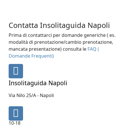
Contatta Insolitaguida Napoli
Prima di contattarci per domande generiche ( es.
modalità di prenotazione/cambio prenotazione,
mancata presentazione) consulta le
FAQ (
Domande Frequenti)
fas
fa-
map-
Insolitaguida Napoli
marker
Via Nilo 25/A - Napoli
fa
fa-
10-18
clock-