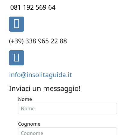
phone
081 192 569 64
fas
fa-
phone-
(+39) 338 965 22 88
alt
fa
fa-
envelope-
info@insolitaguida.it
square
Inviaci un messaggio!
Nome
Cognome