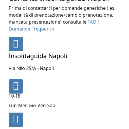
Prima di contattarci per domande generiche ( es.
modalità di prenotazione/cambio prenotazione,
mancata presentazione) consulta le
FAQ (
Domande Frequenti)
fas
fa-
map-
Insolitaguida Napoli
marker
Via Nilo 25/A - Napoli
fa
fa-
10-18
clock-
o
Lun-Mer-Gio-Ven-Sab
fa
fa-