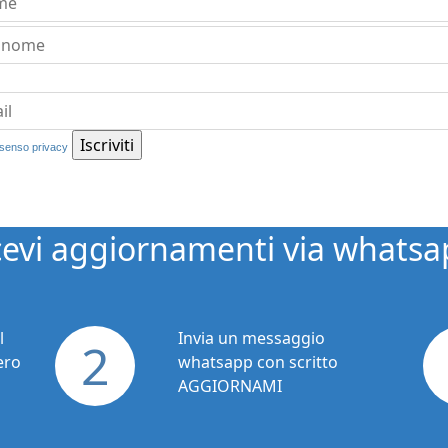
senso privacy
cevi aggiornamenti via whatsa
l
Invia un messaggio
2
ero
whatsapp con scritto
AGGIORNAMI