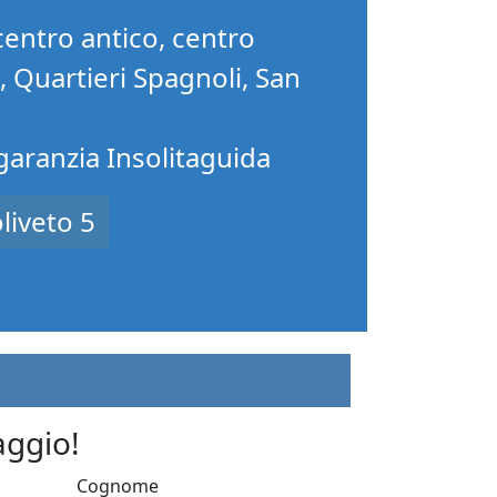
centro antico, centro
o, Quartieri Spagnoli, San
 garanzia Insolitaguida
liveto 5
aggio!
Cognome