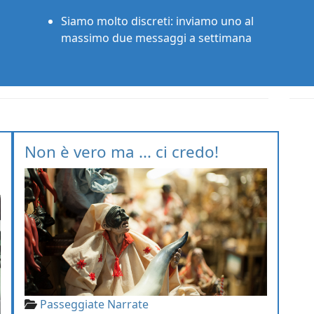
Siamo molto discreti: inviamo uno al
massimo due messaggi a settimana
Non è vero ma ... ci credo!
Passeggiate Narrate