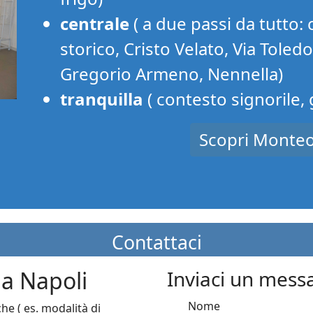
centrale
( a due passi da tutto: 
storico, Cristo Velato, Via Toled
Gregorio Armeno, Nennella)
tranquilla
( contesto signorile,
Scopri Monteo
Contattaci
da Napoli
Inviaci un mess
Nome
e ( es. modalità di