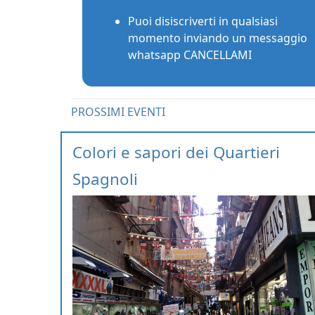
Puoi disiscriverti in qualsiasi
momento inviando un messaggio
whatsapp CANCELLAMI
PROSSIMI EVENTI
Colori e sapori dei Quartieri
Spagnoli