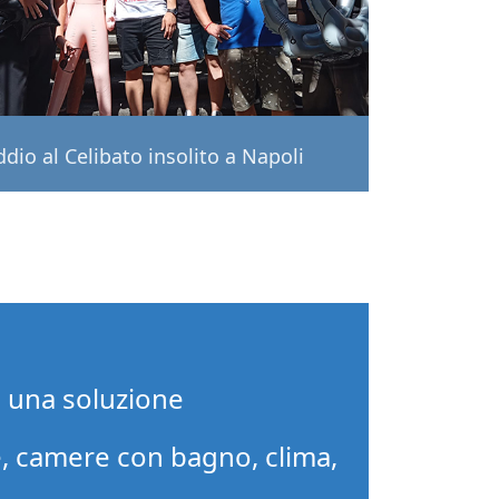
dio al Celibato insolito a Napoli
i una soluzione
, camere con bagno, clima,