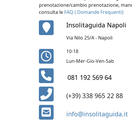
prenotazione/cambio prenotazione, manc
consulta le
FAQ ( Domande Frequenti)
fas
Insolitaguida Napoli
fa-
map-
Via Nilo 25/A - Napoli
marker
10-18
fa
fa-
Lun-Mer-Gio-Ven-Sab
clock-
fa
o
081 192 569 64
fa-
phone
fas
(+39) 338 965 22 88
fa-
phone-
fa
alt
info@insolitaguida.it
fa-
envelope-
square